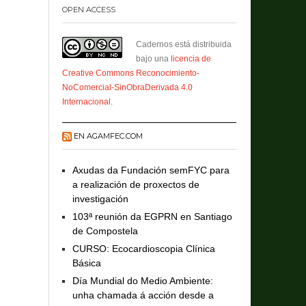
OPEN ACCESS
Cadernos está distribuida
bajo una
licencia de
Creative Commons Reconocimiento-
NoComercial-SinObraDerivada 4.0
Internacional
.
EN AGAMFEC.COM
Axudas da Fundación semFYC para
a realización de proxectos de
investigación
103ª reunión da EGPRN en Santiago
de Compostela
CURSO: Ecocardioscopia Clínica
Básica
Día Mundial do Medio Ambiente:
unha chamada á acción desde a