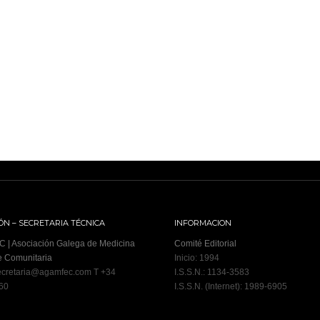
ÓN – SECRETARIA TÉCNICA
INFORMACION
| Asociación Galega de Medicina
Comité Editorial
e Comunitaria
Inicio: 1994
secretaria@agamfec.com T +34
I.S.S.N.: 1134-3583
60
I.S.S.N. (Internet): 1989-6905