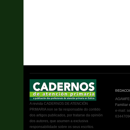
REDACCI
AGAMFEC 
A revista CADERNOS DE ATENCIÓN
Familiar 
PRIMARIA non se fai responsable do contido
e-mail: 
dos artigos publicados, por tratarse da opinión
6344709
dos autores, que asumen a exclusiva
responsabilidade sobre os seus escritos.