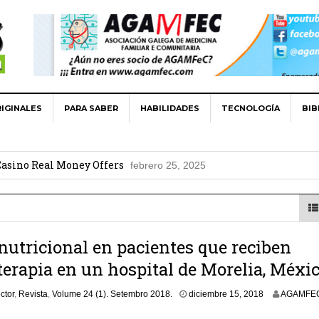
IGINALES
PARA SABER
HABILIDADES
TECNOLOGÍA
BIB
for players
agosto 25, 2025
lained
abril 23, 2025
asino Real Money Offers
febrero 25, 2025
021
diciembre 27, 2021
: Lo fundamental de 2021
diciembre 27, 2021
nutricional en pacientes que reciben
erapia en un hospital de Morelia, Méxi
ctor
,
Revista
,
Volume 24 (1). Setembro 2018.
diciembre 15, 2018
AGAMFE