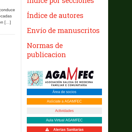
Índice por secciones
 conduce
Índice de autores
décadas
en […]
Envío de manuscritos
Normas de
publicacion
Área de socios
Asóciate a AGAMFEC
Actividades
Aula Virtual AGAMFEC
Alertas Sanitarias