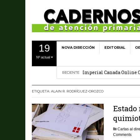
19
NOVA DIRECCIÓN
EDITORIAL
OR
Best casinos in Australia 
Nº actual
E wallet casino login exp
Imperial Canada Online C
RECIENTE
Volume 27(4) Decembro 2
ETIQUETA:
ALAIN R. RODRÍGUEZ-OROZCO
Qué hay de nuevo en dolor
Estado 
quimiot
Cartas al dire
Comments