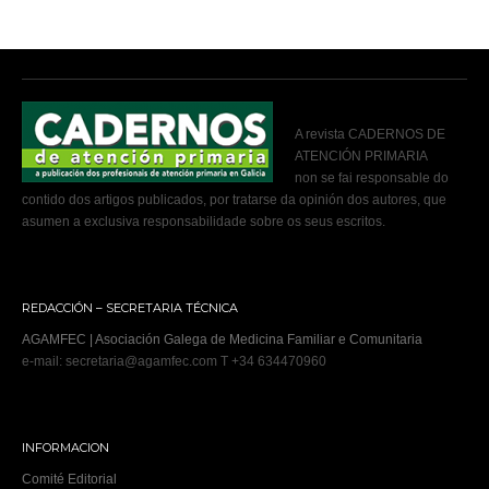
A revista CADERNOS DE
ATENCIÓN PRIMARIA
non se fai responsable do
contido dos artigos publicados, por tratarse da opinión dos autores, que
asumen a exclusiva responsabilidade sobre os seus escritos.
REDACCIÓN – SECRETARIA TÉCNICA
AGAMFEC | Asociación Galega de Medicina Familiar e Comunitaria
e-mail: secretaria@agamfec.com T +34 634470960
INFORMACION
Comité Editorial