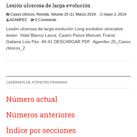
Lesión ulcerosa de larga evolución
m
Casos clínicos
,
Revista
,
Volume 25 (1). Marzo 2019.
mayo 3, 2019
a
AGAMFEC
0 Comments
y
Lesión ulcerosa de larga evolución Long evolution ulcerative
o
lesion. Vidal Blanco Laura; Castro Pazos Manuel; Fransi
3
Galiana Luis Páx. 40-41 DESCARGAR PDF: Agamfec 25_Casos
,
2
clinicos_2
0
1
9
CADERNOS DE ATENCIÓN PRIMARIA
Número actual
Números anteriores
Índice por secciones