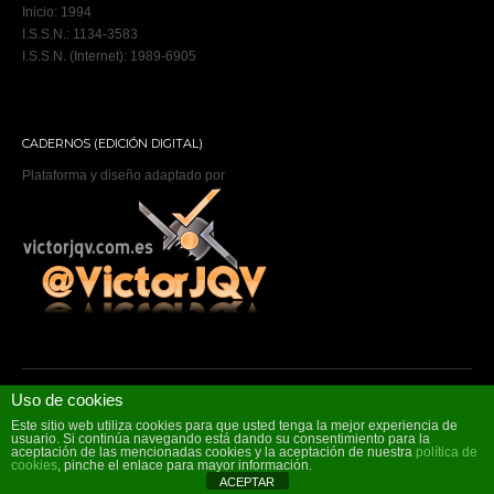
Inicio: 1994
I.S.S.N.: 1134-3583
I.S.S.N. (Internet): 1989-6905
CADERNOS (EDICIÓN DIGITAL)
Plataforma y diseño adaptado por
Uso de cookies
Copyright © 2026 ,
Cadernos de atención primaria
.
Política de privacidade
·
Aviso legal
·
Política de cookies
·
Accesibilidade
Este sitio web utiliza cookies para que usted tenga la mejor experiencia de
usuario. Si continúa navegando está dando su consentimiento para la
aceptación de las mencionadas cookies y la aceptación de nuestra
política de
cookies
, pinche el enlace para mayor información.
ACEPTAR