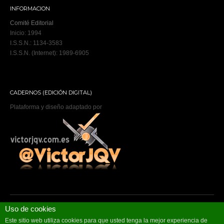
INFORMACION
Comité Editorial
Inicio: 1994
I.S.S.N.: 1134-3583
I.S.S.N. (Internet): 1989-6905
CADERNOS (EDICIÓN DIGITAL)
Plataforma y diseño adaptado por
Uso de cookies
Copyright © 2026 ,
Cadernos de atención primaria
.
Política de privacidade
·
Aviso legal
·
Política de cookies
·
Accesibilidade
Este sitio web utiliza cookies para que usted tenga la mejor experiencia de