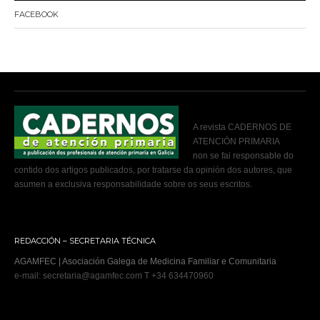
FACEBOOK
A revista CADERNOS DE
ATENCIÓN PRIMARIA
non se fai responsable do
contido dos artigos publicados, por tratarse da opinión dos autores, que
asumen a exclusiva responsabilidade sobre os seus escritos.
REDACCIÓN – SECRETARIA TÉCNICA
AGAMFEC | Asociación Galega de Medicina Familiar e Comunitaria
e-mail: secretaria@agamfec.com T +34 634470960