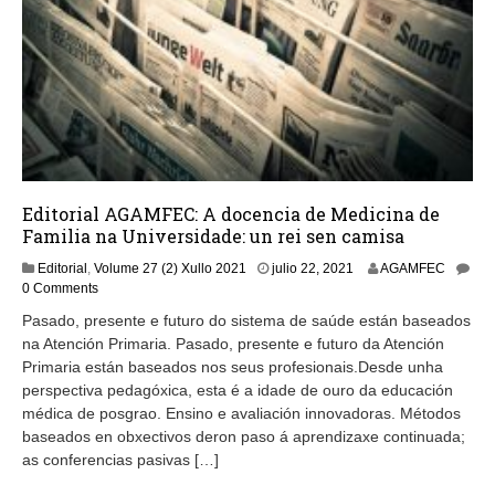
Editorial AGAMFEC: A docencia de Medicina de
Familia na Universidade: un rei sen camisa
j
Editorial
,
Volume 27 (2) Xullo 2021
julio 22, 2021
AGAMFEC
u
0 Comments
l
Pasado, presente e futuro do sistema de saúde están baseados
i
na Atención Primaria. Pasado, presente e futuro da Atención
o
Primaria están baseados nos seus profesionais.Desde unha
2
1
perspectiva pedagóxica, esta é a idade de ouro da educación
,
médica de posgrao. Ensino e avaliación innovadoras. Métodos
2
baseados en obxectivos deron paso á aprendizaxe continuada;
0
as conferencias pasivas […]
2
1