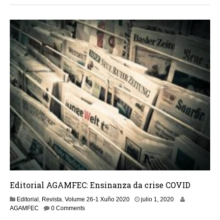
Editorial AGAMFEC: Ensinanza da crise COVID
j
Editorial
,
Revista
,
Volume 26-1 Xuño 2020
julio 1, 2020
u
AGAMFEC
0 Comments
l