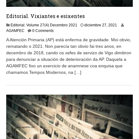
Editorial. Vixiantes e esixentes
d
Editorial
,
Volume 27(4) Decembro 2021
diciembre 27, 2021
i
AGAMFEC
0 Comments
c
A Atención Primaria (AP) está enferma de gravidade. Moi obvio,
i
rematando o 2021. Non parecía tan obvio fai tres anos, en
e
decembro de 2018, cando os xefes de servizo de Vigo dimitiron
m
b
para denunciar a situación de deterioración da AP. Daquela a
r
AGAMFEC fixo un exercicio de anamnese coa enquisa que
e
chamamos Tempos Modernos, na […]
2
7
,
2
0
2
1