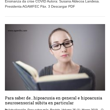
Ensinanza da crise COVID Autora: Susana Aldecoa Landesa.
i
Presidenta AGAMFEC Páx. 3 Descargar PDF
o
2
,
2
0
2
0
Para saber de…hipoacusia en general e hipoacusia
neurosensorial súbita en particular