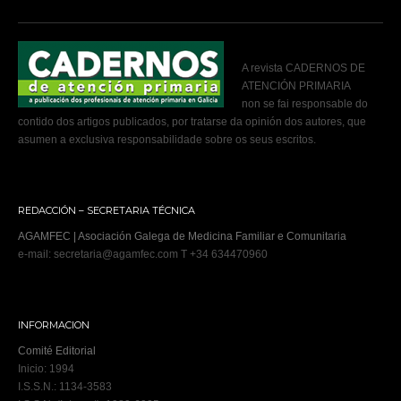
A revista CADERNOS DE
ATENCIÓN PRIMARIA
non se fai responsable do
contido dos artigos publicados, por tratarse da opinión dos autores, que
asumen a exclusiva responsabilidade sobre os seus escritos.
REDACCIÓN – SECRETARIA TÉCNICA
AGAMFEC | Asociación Galega de Medicina Familiar e Comunitaria
e-mail: secretaria@agamfec.com T +34 634470960
INFORMACION
Comité Editorial
Inicio: 1994
I.S.S.N.: 1134-3583