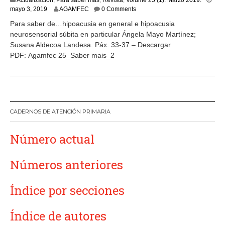
Actualización
,
Para saber más
,
Revista
,
Volume 25 (1). Marzo 2019.
m
mayo 3, 2019
AGAMFEC
0 Comments
a
Para saber de…hipoacusia en general e hipoacusia
y
neurosensorial súbita en particular Ángela Mayo Martínez;
o
Susana Aldecoa Landesa. Páx. 33-37 – Descargar
3
,
PDF: Agamfec 25_Saber mais_2
2
0
1
9
CADERNOS DE ATENCIÓN PRIMARIA
Número actual
Números anteriores
Índice por secciones
Índice de autores