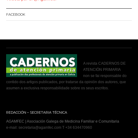
FACEBOOK
A revista CADERNOS DE
ATENCIÓN PRIMARIA
non se fai responsable do
contido dos artigos publicados, por tratarse da opinión dos autores, que
asumen a exclusiva responsabilidade sobre os seus escritos.
REDACCIÓN – SECRETARIA TÉCNICA
AGAMFEC | Asociación Galega de Medicina Familiar e Comunitaria
e-mail: secretaria@agamfec.com T +34 634470960