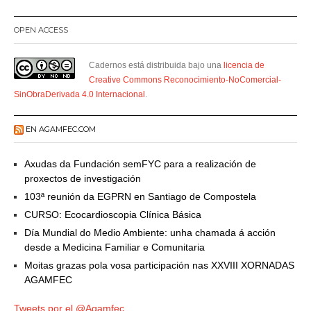
OPEN ACCESS
Cadernos está distribuida bajo una
licencia de
Creative Commons Reconocimiento-NoComercial-
SinObraDerivada 4.0 Internacional
.
EN AGAMFEC.COM
Axudas da Fundación semFYC para a realización de
proxectos de investigación
103ª reunión da EGPRN en Santiago de Compostela
CURSO: Ecocardioscopia Clínica Básica
Día Mundial do Medio Ambiente: unha chamada á acción
desde a Medicina Familiar e Comunitaria
Moitas grazas pola vosa participación nas XXVIII XORNADAS
AGAMFEC
Tweets por el @Agamfec.