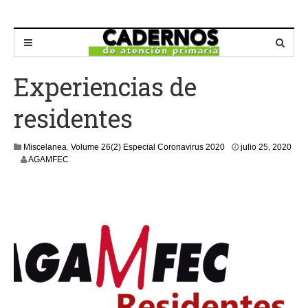
Experiencias de
residentes
Miscelanea
,
Volume 26(2) Especial Coronavirus 2020
julio 25, 2020
j
AGAMFEC
u
l
i
o
2
5
,
2
0
2
0