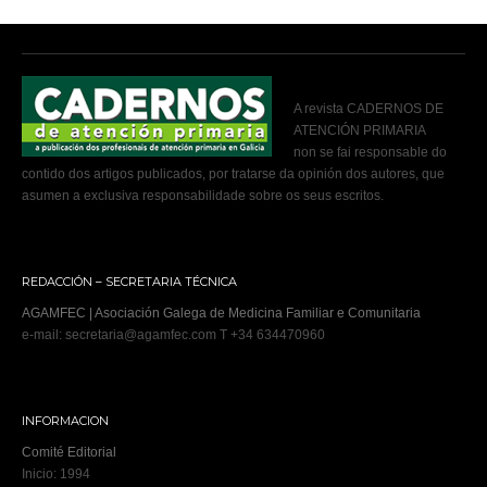
A revista CADERNOS DE
ATENCIÓN PRIMARIA
non se fai responsable do
contido dos artigos publicados, por tratarse da opinión dos autores, que
asumen a exclusiva responsabilidade sobre os seus escritos.
REDACCIÓN – SECRETARIA TÉCNICA
AGAMFEC | Asociación Galega de Medicina Familiar e Comunitaria
e-mail: secretaria@agamfec.com T +34 634470960
INFORMACION
Comité Editorial
Inicio: 1994