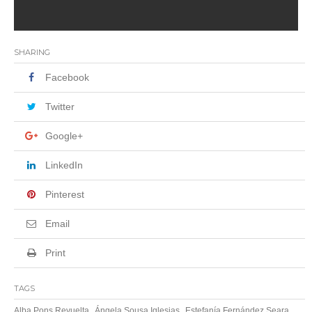
SHARING
Facebook
Twitter
Google+
LinkedIn
Pinterest
Email
Print
TAGS
,
,
,
Alba Pons Revuelta
Ángela Sousa Iglesias
Estefanía Fernández Seara