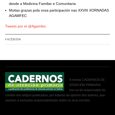
desde a Medicina Familiar e Comunitaria
Moitas grazas pola vosa participación nas XXVIII XORNADAS
AGAMFEC
Tweets por el @Agamfec.
FACEBOOK
A revista CADERNOS DE
ATENCIÓN PRIMARIA
non se fai responsable do
contido dos artigos publicados, por tratarse da opinión dos autores, que
asumen a exclusiva responsabilidade sobre os seus escritos.