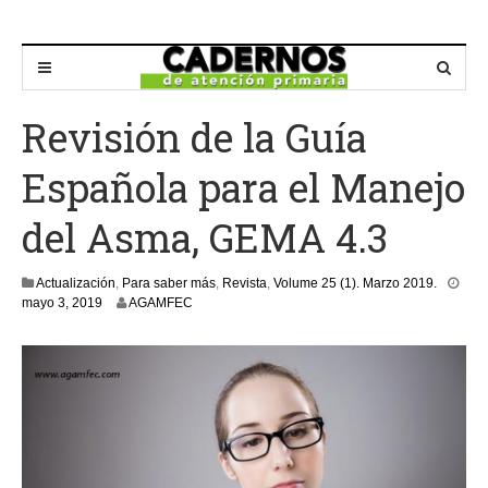
Revisión de la Guía
Española para el Manejo
del Asma, GEMA 4.3
Actualización
,
Para saber más
,
Revista
,
Volume 25 (1). Marzo 2019.
m
mayo 3, 2019
AGAMFEC
a
y
o
3
,
2
0
1
9