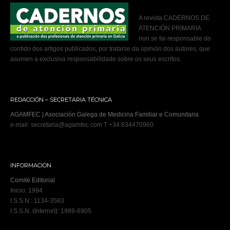
A revista CADERNOS DE
ATENCIÓN PRIMARIA
non se fai responsable do
contido dos artigos publicados, por tratarse da opinión dos autores, que
asumen a exclusiva responsabilidade sobre os seus escritos.
REDACCIÓN – SECRETARIA TÉCNICA
AGAMFEC | Asociación Galega de Medicina Familiar e Comunitaria
e-mail: secretaria@agamfec.com T +34 634470960
INFORMACION
Comité Editorial
Inicio: 1994
I.S.S.N.: 1134-3583
I.S.S.N. (Internet): 1989-6905