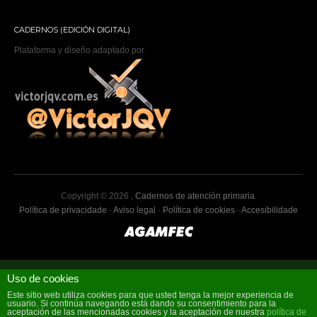
CADERNOS (EDICIÓN DIGITAL)
Plataforma y diseño adaptado por
Copyright © 2026 ,
Cadernos de atención primaria
.
Política de privacidade
·
Aviso legal
·
Política de cookies
·
Accesibilidade
Uso de cookies
Este sitio web utiliza cookies para que usted tenga la mejor experiencia de
usuario. Si continúa navegando está dando su consentimiento para la
aceptación de las mencionadas cookies y la aceptación de nuestra
política de