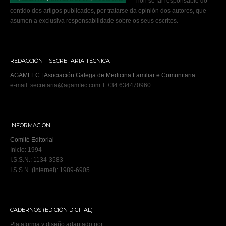
non se fai responsable do
contido dos artigos publicados, por tratarse da opinión dos autores, que
asumen a exclusiva responsabilidade sobre os seus escritos.
REDACCIÓN – SECRETARIA TÉCNICA
AGAMFEC | Asociación Galega de Medicina Familiar e Comunitaria
e-mail: secretaria@agamfec.com T +34 634470960
INFORMACION
Comité Editorial
Inicio: 1994
I.S.S.N.: 1134-3583
I.S.S.N. (Internet): 1989-6905
CADERNOS (EDICIÓN DIGITAL)
Plataforma y diseño adaptado por