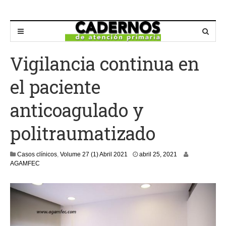
Vigilancia continua en
el paciente
anticoagulado y
politraumatizado
a
Casos clínicos
,
Volume 27 (1) Abril 2021
abril 25, 2021
b
AGAMFEC
r
i
l
2
5
,