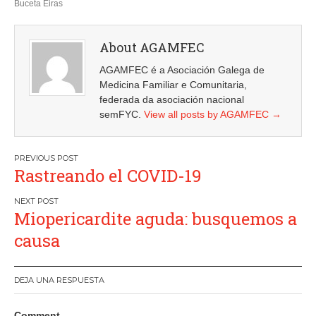
Buceta Eiras
About AGAMFEC
AGAMFEC é a Asociación Galega de
Medicina Familiar e Comunitaria,
federada da asociación nacional
semFYC.
View all posts by AGAMFEC
→
Navegación
Rastreando el COVID-19
de
entradas
Miopericardite aguda: busquemos a
causa
DEJA UNA RESPUESTA
Comment