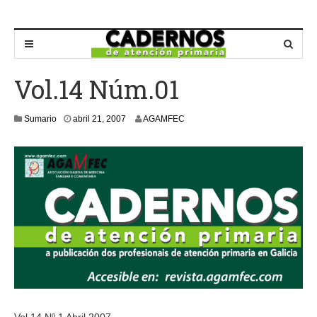
Vol.14 Núm.01
m
Sumario
abril 21, 2007
AGAMFEC
a
y
o
2
1
,
2
0
1
6