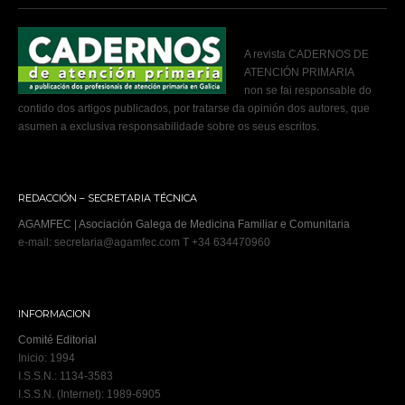
A revista CADERNOS DE
ATENCIÓN PRIMARIA
non se fai responsable do
contido dos artigos publicados, por tratarse da opinión dos autores, que
asumen a exclusiva responsabilidade sobre os seus escritos.
REDACCIÓN – SECRETARIA TÉCNICA
AGAMFEC | Asociación Galega de Medicina Familiar e Comunitaria
e-mail: secretaria@agamfec.com T +34 634470960
INFORMACION
Comité Editorial
Inicio: 1994
I.S.S.N.: 1134-3583
I.S.S.N. (Internet): 1989-6905