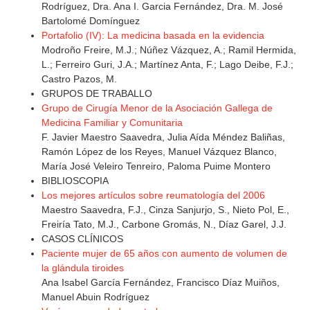
Rodríguez, Dra. Ana I. Garcia Fernández, Dra. M. José
Bartolomé Domínguez
Portafolio (IV): La medicina basada en la evidencia
Modroño Freire, M.J.; Núñez Vázquez, A.; Ramil Hermida,
L.; Ferreiro Guri, J.A.; Martínez Anta, F.; Lago Deibe, F.J.;
Castro Pazos, M.
GRUPOS DE TRABALLO
Grupo de Cirugía Menor de la Asociación Gallega de
Medicina Familiar y Comunitaria
F. Javier Maestro Saavedra, Julia Aída Méndez Baliñas,
Ramón López de los Reyes, Manuel Vázquez Blanco,
María José Veleiro Tenreiro, Paloma Puime Montero
BIBLIOSCOPIA
Los mejores artículos sobre reumatología del 2006
Maestro Saavedra, F.J., Cinza Sanjurjo, S., Nieto Pol, E.,
Freiría Tato, M.J., Carbone Gromás, N., Díaz Garel, J.J.
CASOS CLÍNICOS
Paciente mujer de 65 años con aumento de volumen de
la glándula tiroides
Ana Isabel García Fernández, Francisco Díaz Muiños,
Manuel Abuin Rodríguez