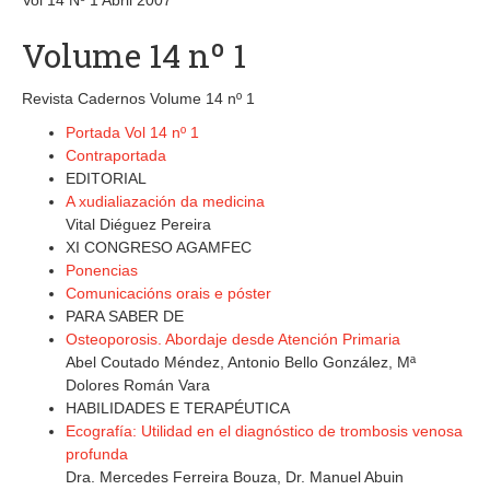
Vol 14 Nº 1 Abril 2007
Volume 14 nº 1
Revista Cadernos Volume 14 nº 1
Portada Vol 14 nº 1
Contraportada
EDITORIAL
A xudialiazación da medicina
Vital Diéguez Pereira
XI CONGRESO AGAMFEC
Ponencias
Comunicacións orais e póster
PARA SABER DE
Osteoporosis. Abordaje desde Atención Primaria
Abel Coutado Méndez, Antonio Bello González, Mª
Dolores Román Vara
HABILIDADES E TERAPÉUTICA
Ecografía: Utilidad en el diagnóstico de trombosis venosa
profunda
Dra. Mercedes Ferreira Bouza, Dr. Manuel Abuin