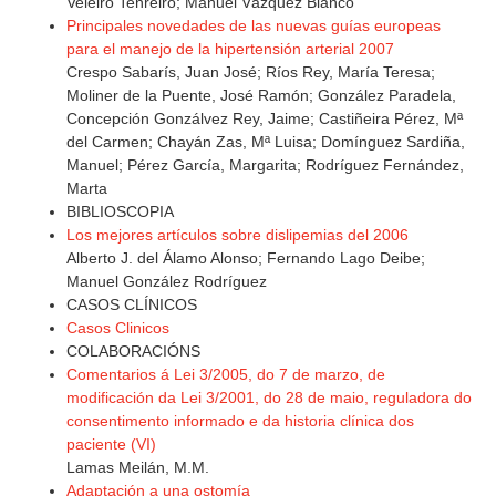
Veleiro Tenreiro; Manuel Vázquez Blanco
Principales novedades de las nuevas guías europeas
para el manejo de la hipertensión arterial 2007
Crespo Sabarís, Juan José; Ríos Rey, María Teresa;
Moliner de la Puente, José Ramón; González Paradela,
Concepción Gonzálvez Rey, Jaime; Castiñeira Pérez, Mª
del Carmen; Chayán Zas, Mª Luisa; Domínguez Sardiña,
Manuel; Pérez García, Margarita; Rodríguez Fernández,
Marta
BIBLIOSCOPIA
Los mejores artículos sobre dislipemias del 2006
Alberto J. del Álamo Alonso; Fernando Lago Deibe;
Manuel González Rodríguez
CASOS CLÍNICOS
Casos Clinicos
COLABORACIÓNS
Comentarios á Lei 3/2005, do 7 de marzo, de
modificación da Lei 3/2001, do 28 de maio, reguladora do
consentimento informado e da historia clínica dos
paciente (VI)
Lamas Meilán, M.M.
Adaptación a una ostomía