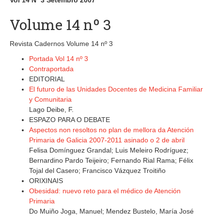
Vol 14 Nº 3 Setembro 2007
Volume 14 nº 3
Revista Cadernos Volume 14 nº 3
Portada Vol 14 nº 3
Contraportada
EDITORIAL
El futuro de las Unidades Docentes de Medicina Familiar
y Comunitaria
Lago Deibe, F.
ESPAZO PARA O DEBATE
Aspectos non resoltos no plan de mellora da Atención
Primaria de Galicia 2007-2011 asinado o 2 de abril
Felisa Domínguez Grandal; Luis Meleiro Rodríguez;
Bernardino Pardo Teijeiro; Fernando Rial Rama; Félix
Tojal del Casero; Francisco Vázquez Troitiño
ORIXINAIS
Obesidad: nuevo reto para el médico de Atención
Primaria
Do Muiño Joga, Manuel; Mendez Bustelo, María José