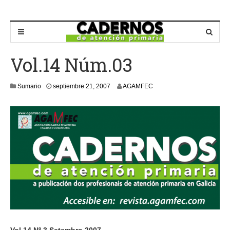
Vol.14 Núm.03
m
Sumario
septiembre 21, 2007
AGAMFEC
a
y
o
2
1
,
2
0
1
6