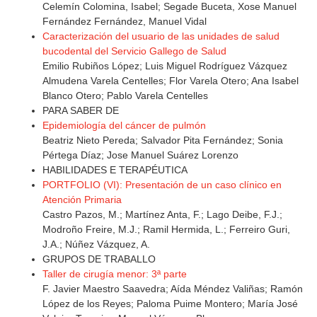
Celemín Colomina, Isabel; Segade Buceta, Xose Manuel
Fernández Fernández, Manuel Vidal
Caracterización del usuario de las unidades de salud
bucodental del Servicio Gallego de Salud
Emilio Rubiños López; Luis Miguel Rodríguez Vázquez
Almudena Varela Centelles; Flor Varela Otero; Ana Isabel
Blanco Otero; Pablo Varela Centelles
PARA SABER DE
Epidemiología del cáncer de pulmón
Beatriz Nieto Pereda; Salvador Pita Fernández; Sonia
Pértega Díaz; Jose Manuel Suárez Lorenzo
HABILIDADES E TERAPÉUTICA
PORTFOLIO (VI): Presentación de un caso clínico en
Atención Primaria
Castro Pazos, M.; Martínez Anta, F.; Lago Deibe, F.J.;
Modroño Freire, M.J.; Ramil Hermida, L.; Ferreiro Guri,
J.A.; Núñez Vázquez, A.
GRUPOS DE TRABALLO
Taller de cirugía menor: 3ª parte
F. Javier Maestro Saavedra; Aída Méndez Valiñas; Ramón
López de los Reyes; Paloma Puime Montero; María José