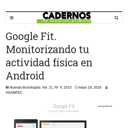
Google Fit.
Monitorizando tu
actividad física en
Android
m
Nuevas tecnologías
,
Vol. 21, Nº. 4, 2015
mayo 18, 2016
a
AGAMFEC
y
o
2
3
,
2