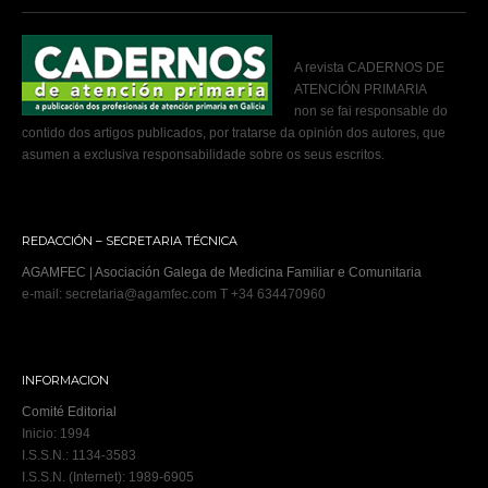
A revista CADERNOS DE
ATENCIÓN PRIMARIA
non se fai responsable do
contido dos artigos publicados, por tratarse da opinión dos autores, que
asumen a exclusiva responsabilidade sobre os seus escritos.
REDACCIÓN – SECRETARIA TÉCNICA
AGAMFEC | Asociación Galega de Medicina Familiar e Comunitaria
e-mail: secretaria@agamfec.com T +34 634470960
INFORMACION
Comité Editorial
Inicio: 1994
I.S.S.N.: 1134-3583
I.S.S.N. (Internet): 1989-6905