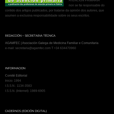
ATENCIÓN PRIMARIA
non se fai responsable do
contido dos artigos publicados, por tratarse da opinión dos autores, que
asumen a exclusiva responsabilidade sobre os seus escritos.
REDACCIÓN – SECRETARIA TÉCNICA
AGAMFEC | Asociación Galega de Medicina Familiar e Comunitaria
e-mail: secretaria@agamfec.com T +34 634470960
INFORMACION
Comité Editorial
Inicio: 1994
I.S.S.N.: 1134-3583
I.S.S.N. (Internet): 1989-6905
CADERNOS (EDICIÓN DIGITAL)