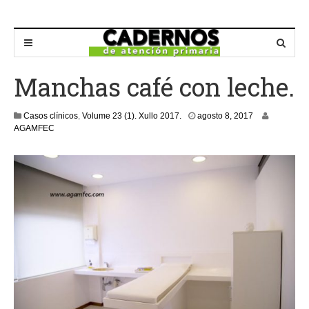
Manchas café con leche.
a
Casos clínicos
,
Volume 23 (1). Xullo 2017.
agosto 8, 2017
g
AGAMFEC
o
s
t
o
8
,
2
0
1
7