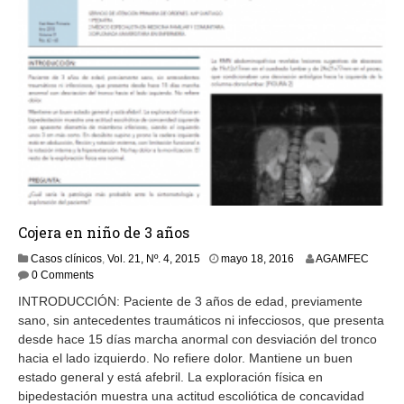
Cojera en niño de 3 años
m
Casos clínicos
,
Vol. 21, Nº. 4, 2015
mayo 18, 2016
AGAMFEC
a
0 Comments
y
INTRODUCCIÓN: Paciente de 3 años de edad, previamente
o
sano, sin antecedentes traumáticos ni infecciosos, que presenta
2
desde hace 15 días marcha anormal con desviación del tronco
3
,
hacia el lado izquierdo. No refiere dolor. Mantiene un buen
2
estado general y está afebril. La exploración física en
0
bipedestación muestra una actitud escoliótica de concavidad