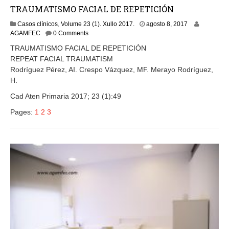
TRAUMATISMO FACIAL DE REPETICIÓN
a
Casos clínicos
,
Volume 23 (1). Xullo 2017.
agosto 8, 2017
g
AGAMFEC
0 Comments
o
TRAUMATISMO FACIAL DE REPETICIÓN
s
REPEAT FACIAL TRAUMATISM
t
Rodríguez Pérez, AI. Crespo Vázquez, MF. Merayo Rodríguez,
o
8
H.
,
Cad Aten Primaria 2017; 23 (1):49
2
0
Pages:
1
2
3
1
7