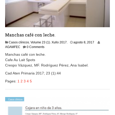
Manchas café con leche.
a
Casos clínicos
,
Volume 23 (1). Xullo 2017.
agosto 8, 2017
g
AGAMFEC
0 Comments
o
Manchas café con leche.
s
Cafe Au Lait Spots
t
Crespo Vázquez, MF. Rodríguez Pérez, Ana Isabel.
o
8
Cad Aten Primaria 2017; 23 (1):44
,
2
Pages:
1
2
3
4
5
0
1
7