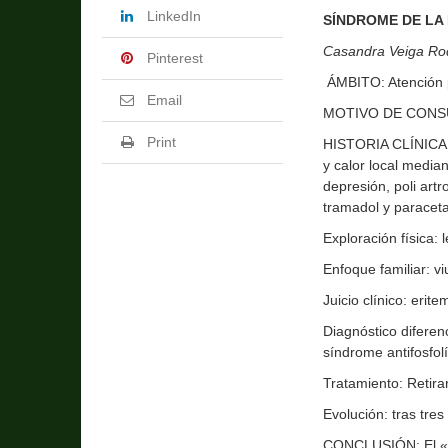
LinkedIn
SÍNDROME DE LA 
Casandra Veiga Ro
Pinterest
ÁMBITO: Atención 
Email
MOTIVO DE CONSUL
Print
HISTORIA CLÍNICA: 
y calor local media
depresión, poli art
tramadol y paracet
Exploración física:
Enfoque familiar: vi
Juicio clínico: erit
Diagnóstico diferen
síndrome antifosfol
Tratamiento: Retirar
Evolución: tras tre
CONCLUSIÓN: El «sí