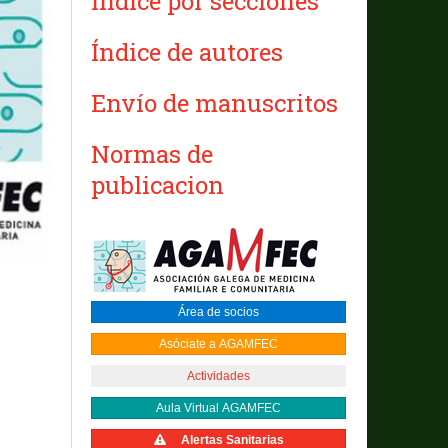
Índice por secciones
Índice de autores
Envío de manuscritos
Normas de
publicacion
Área de socios
Asóciate a AGAMFEC
Actividades
Aula Virtual AGAMFEC
Alertas Sanitarias