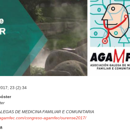
o
1
2
,
2
0
1
8
2017; 23 (2):34
óster
ter
LEGAS DE MEDICINA FAMILIAR E COMUNITARIA
.agamfec.com/congreso-agamfec/ourense2017/
sa