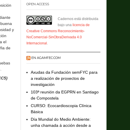
OPEN ACCESS
osición
diante
Cadernos está distribuida
a buena
bajo una
licencia de
nsidad y
Creative Commons Reconocimiento-
ción
NoComercial-SinObraDerivada 4.0
a el
Internacional
.
fia de
EN AGAMFEC.COM
ruebas
.
Axudas da Fundación semFYC para
CC5)
a realización de proxectos de
investigación
103ª reunión da EGPRN en Santiago
de Compostela
CURSO: Ecocardioscopia Clínica
Básica
Día Mundial do Medio Ambiente:
unha chamada á acción desde a