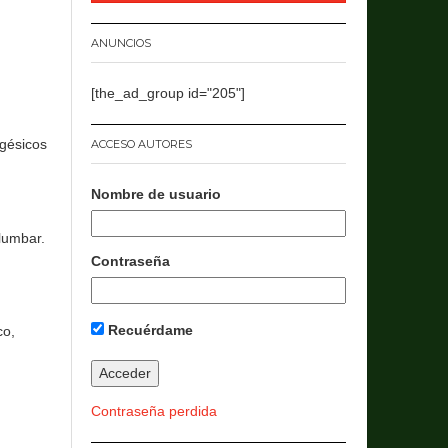
ANUNCIOS
[the_ad_group id="205"]
lgésicos
ACCESO AUTORES
Nombre de usuario
lumbar.
Contraseña
Recuérdame
co,
Contraseña perdida