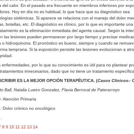
va del calor. En el pasado era frecuente en miembros inferiores por exp
dores. Hoy en día no es habitual, lo que hace que su diagnóstico sea
logías sistémicas. Si aparece se relaciona con el manejo del dolor me
as, botellas, etc. El diagnóstico es clínico, por lo que es importante un
 tratamiento es la eliminación inmediata del agente causal. Según la inte
ón las lesiones pueden permanecer por largo tiempo y precisar medica
na o hidroquinona. El pronóstico es bueno, siempre y cuando se remuev
rma temprana. Si la exposición persiste las lesiones evolucionan a atro
gnidad.
 enfermedades, por lo que su conocimiento es útil para no plantear p
ratamientos innecesarios, dado que no tiene un tratamiento específico
CRIBIR ES LA MEJOR OPCIÓN TERAPÉUTICA. (
Casos Clínicos– 
o Ball, Natalia Lueiro Gonzalez, Flavia Berrocal de Paterarroyo
Atención Primaria
: Dolor crónico no oncológico
 …
7
8
9
10
11
12
13
14