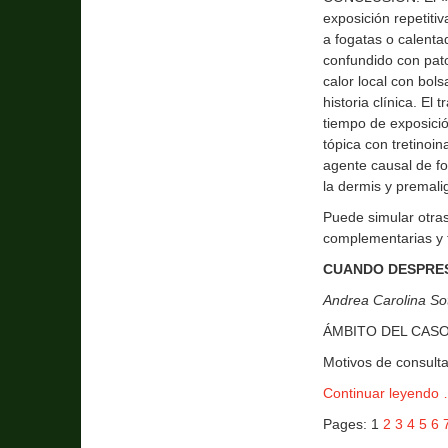
exposición repetiti
a fogatas o calenta
confundido con pato
calor local con bols
historia clínica. El
tiempo de exposici
tópica con tretinoi
agente causal de fo
la dermis y premali
Puede simular otras
complementarias y t
CUANDO DESPRES
Andrea Carolina Sot
ÁMBITO DEL CASO: 
Motivos de consulta
Continuar leyendo
Pages:
1
2
3
4
5
6