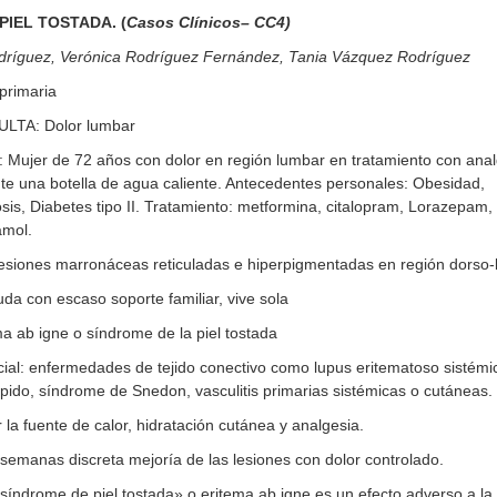
PIEL TOSTADA. (
Casos Clínicos– CC4)
dríguez, Verónica Rodríguez Fernández, Tania Vázquez Rodríguez
primaria
TA: Dolor lumbar
Mujer de 72 años con dolor en región lumbar en tratamiento con ana
nte una botella de agua caliente. Antecedentes personales: Obesidad,
rosis, Diabetes tipo II. Tratamiento: metformina, citalopram, Lorazepam,
amol.
 lesiones marronáceas reticuladas e hiperpigmentadas en región dorso-
uda con escaso soporte familiar, vive sola
ema ab igne o síndrome de la piel tostada
cial: enfermedades de tejido conectivo como lupus eritematoso sistémi
ípido, síndrome de Snedon, vasculitis primarias sistémicas o cutáneas.
 la fuente de calor, hidratación cutánea y analgesia.
s semanas discreta mejoría de las lesiones con dolor controlado.
ndrome de piel tostada» o eritema ab igne es un efecto adverso a la