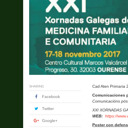
Cad Aten Primaria 
SHARING
Comunicaciones p
Facebook
Comunicacións pós
Twitter
XXI XORNADAS GA
WEB:
https://www
Google+
Poster con defen