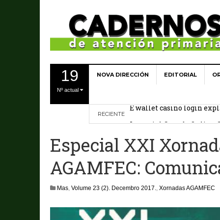
19
NOVA DIRECCIÓN
EDITORIAL
OR
Best casinos in Australia 
Nº actual
E wallet casino login exp
Imperial Canada Online C
RECIENTE
Volume 27(4) Decembro 2
Especial XXI Xornad
Qué hay de nuevo en dolor
AGAMFEC: Comunica
Mas
,
Volume 23 (2). Decembro 2017.
,
Xornadas AGAMFEC