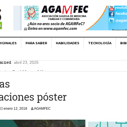
IGINALES
PARA SABER
HABILIDADES
TECNOLOGÍA
BIB
for players
agosto 25, 2025
lained
abril 23, 2025
asino Real Money Offers
febrero 25, 2025
021
diciembre 27, 2021
as
: Lo fundamental de 2021
diciembre 27, 2021
ciones póster
m
enero 12, 2018
AGAMFEC
a
r
z