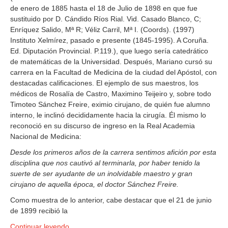
de enero de 1885 hasta el 18 de Julio de 1898 en que fue
sustituido por D. Cándido Ríos Rial. Vid. Casado Blanco, C;
Enríquez Salido, Mª R; Véliz Carril, Mª I. (Coords). (1997)
Instituto Xelmírez, pasado e presente (1845-1995). A Coruña.
Ed. Diputación Provincial. P.119.), que luego sería catedrático
de matemáticas de la Universidad. Después, Mariano cursó su
carrera en la Facultad de Medicina de la ciudad del Apóstol, con
destacadas calificaciones. El ejemplo de sus maestros, los
médicos de Rosalía de Castro, Maximino Teijeiro y, sobre todo
Timoteo Sánchez Freire, eximio cirujano, de quién fue alumno
interno, le inclinó decididamente hacia la cirugía. Él mismo lo
reconoció en su discurso de ingreso en la Real Academia
Nacional de Medicina:
Desde los primeros años de la carrera sentimos afición por esta
disciplina que nos cautivó al terminarla, por haber tenido la
suerte de ser ayudante de un inolvidable maestro y gran
cirujano de aquella época, el doctor Sánchez Freire.
Como muestra de lo anterior, cabe destacar que el 21 de junio
de 1899 recibió la
Continuar leyendo …