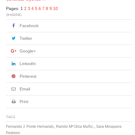
Pages:
1
2
3
4
5
6
7
8
9
10
SHARING
Facebook
Twitter
Google+
LinkedIn
Pinterest
Email
Print
TAGS
,
,
Fernando J. Ponte Hernando
Ramón Mª Orza Muñiz.
Sara Mosquera
Pedreiro