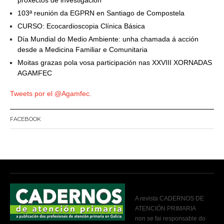
proxectos de investigación
103ª reunión da EGPRN en Santiago de Compostela
CURSO: Ecocardioscopia Clínica Básica
Día Mundial do Medio Ambiente: unha chamada á acción
desde a Medicina Familiar e Comunitaria
Moitas grazas pola vosa participación nas XXVIII XORNADAS
AGAMFEC
Tweets por el @Agamfec.
FACEBOOK
A revista CADERNOS DE
ATENCIÓN PRIMARIA
non se fai responsable do