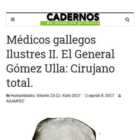
Médicos gallegos
Ilustres II. El General
Gómez Ulla: Cirujano
total.
a
Humanidades
,
Volume 23 (1). Xullo 2017.
agosto 8, 2017
g
AGAMFEC
o
s
t
o
8
,